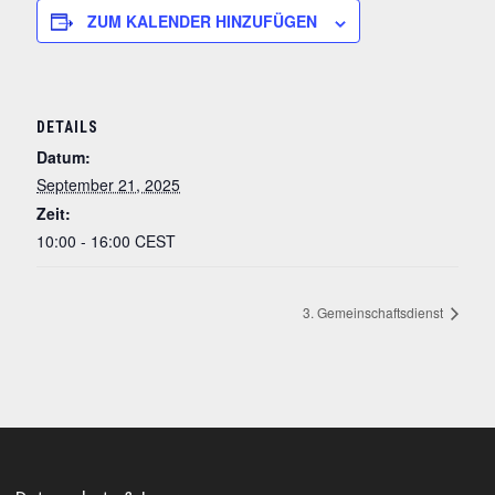
m
ZUM KALENDER HINZUFÜGEN
e
n
t
a
r
DETAILS
Datum:
September 21, 2025
Zeit:
10:00 - 16:00
CEST
3. Gemeinschaftsdienst