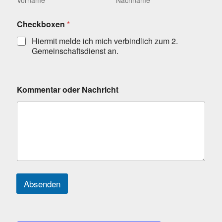
Vorname
Nachname
K
Checkboxen
*
o
m
Hiermit melde ich mich verbindlich zum 2.
m
Gemeinschaftsdienst an.
e
n
t
a
Kommentar oder Nachricht
r
C
h
e
c
k
b
o
x
e
Absenden
n
K
o
m